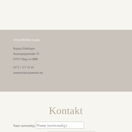
YOGANESHA Studio
Regina Siferlinger
Enzenspergerstraße 25
83527 Haag in OBB.
0172 / 317 42 89
namaste(at)yoganesha.net
Kontakt
Name (notwendig)