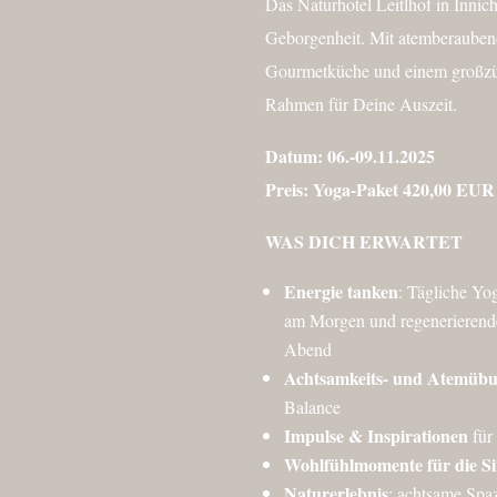
Das Naturhotel Leitlhof in Innic
Geborgenheit. Mit atemberaubend
Gourmetküche und einem großzügi
Rahmen für Deine Auszeit.
Datum: 06.-09.11.2025
Preis: Yoga-Paket 420,00 EUR 
WAS DICH ERWARTET
Energie tanken
: Tägliche Yo
am Morgen und regenerierend
Abend
Achtsamkeits- und Atemüb
Balance
Impulse & Inspirationen
für
Wohlfühlmomente für die S
Naturerlebnis
: achtsame Spaz