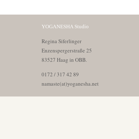
YOGANESHA Studio
Regina Siferlinger
Enzenspergerstraße 25
83527 Haag in OBB.
0172 / 317 42 89
namaste(at)yoganesha.net