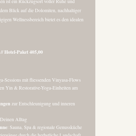
hen ist ein Rückzugsort voller Ruhe und
em Blick auf die Dolomiten, nachhaltiger
gen Wellnessbereich bietet es den idealen
// Hotel-Paket 405,00
ga-Sessions mit fliessenden Vinyasa-Flows
en Yin & Restorative-Yoga-Einheiten am
ungen
zur Entschleunigung und inneren
 Deinen Alltag
inne
: Sauna, Spa & regionale Genussküche
iergänge durch die herbstliche Landschaft