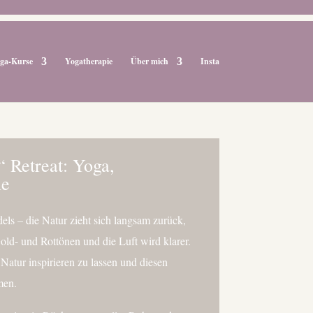
ga-Kurse
Yogatherapie
Über mich
Insta
etreat: Yoga,
ne
dels – die Natur zieht sich langsam zurück,
ld- und Rottönen und die Luft wird klarer.
 Natur inspirieren zu lassen und diesen
men.