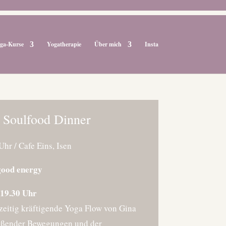
ga-Kurse
Yogatherapie
Über mich
Insta
 Soulfood Dinner
Uhr / Cafe Eins, Isen
good energy
-19.30 Uhr
zeitig kräftigende Yoga Flow von Gina
ließender Bewegungen und der