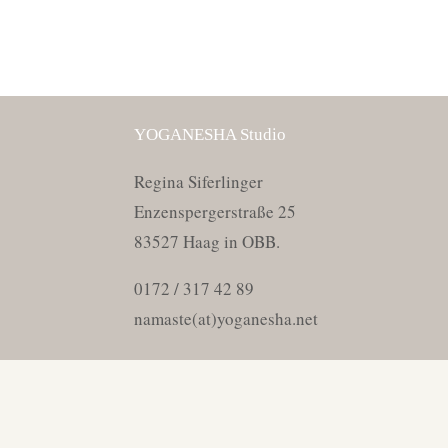
YOGANESHA Studio
Regina Siferlinger
Enzenspergerstraße 25
83527 Haag in OBB.
0172 / 317 42 89
namaste(at)yoganesha.net